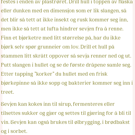
festes i enden av plastrøret. Drill hull i toppen av flaska
eller dunken med en dimensjon som er lik slangen, så
det blir så tett at ikke insekt og rusk kommer seg inn,
men ikke så tett at lufta hindrer sevjen fra å renne.
Finn et bjørketre med litt størrelse på, har du ikke
bjørk selv spør grunneier om lov. Drill et hull på
stammen litt skrått oppover så sevja renner ned og ut.
Putt slangen i hullet og se de første dråpene samle seg.
Etter tapping ”korker” du hullet med en frisk
bjørkepinne så ikke sopp og bakterier kommer seg inn i
treet.
Sevjen kan kokes inn til sirup, fermenteres eller
tilsettes sukker og gjær og settes til gjæring for å bli til
vin. Sevjen kan også brukes til ølbrygging, i brødbakst
og i sorbet.