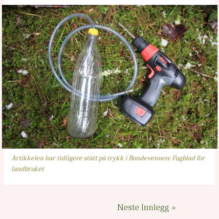
Artikkelen har tidligere stått på trykk i Bondevennen: Fagblad for
landbruket
Innleggsnavigasjon
Neste Innlegg
→