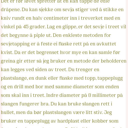
Det er før løvet spretter at en kan tappe de edle
dråpene. Du kan sjekke om sevja stiger ved å stikke en
kniv rundt en halv centimeter inn i treverket med en
vinkel på 45 grader. Lag en glippe, er det sevje i treet vil
det begynne å piple ut. Den enkleste metoden for
sevjetapping er å feste ei flaske rett på en avkuttet
kvist. Da er det begrenset hvor mye en kan samle før
greina gir etter så jeg bruker en metode der beholderen
kan legges ved siden av treet. Du trenger en
plastslange, en dunk eller flaske med topp, tappeplugg
og en drill med bor med samme diameter som enden
som skal inn i treet. Indre diameter på 8 millimeter på
slangen fungerer bra. Du kan bruke slangen rett i
hullet, men da bør plastslangen være litt stiv. Jeg
bruker en tappeplugg av hardplast eller kobber som