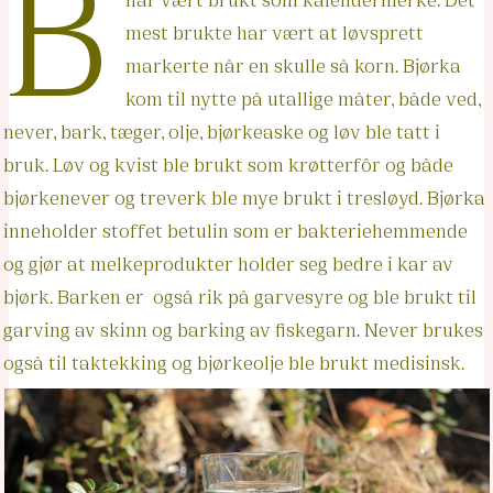
B
mest brukte har vært at løvsprett
markerte når en skulle så korn. Bjørka
kom til nytte på utallige måter, både ved,
never, bark, tæger, olje, bjørkeaske og løv ble tatt i
bruk. Løv og kvist ble brukt som krøtterfôr og både
bjørkenever og treverk ble mye brukt i tresløyd. Bjørka
inneholder stoffet betulin som er bakteriehemmende
og gjør at melkeprodukter holder seg bedre i kar av
bjørk. Barken er også rik på garvesyre og ble brukt til
garving av skinn og barking av fiskegarn. Never brukes
også til taktekking og bjørkeolje ble brukt medisinsk.