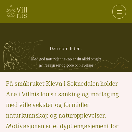
Den som leter...
Med god naturkjennskap er du alltid omgitt
av ressurser og gode opplevelser
På småbruket Kleva i Soknedalen holder
Ane i Villnis kurs i sanking og matlaging
med ville vekster og formidler
naturkunnskap og naturopplevelser.
Motivasjonen er et dypt engasjement for